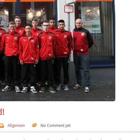
d!
Allgemein
No Comment yet