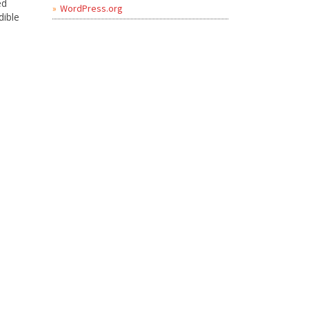
ed
WordPress.org
dible