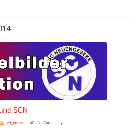
2014
 und SCN
Allgemein
No Comment yet